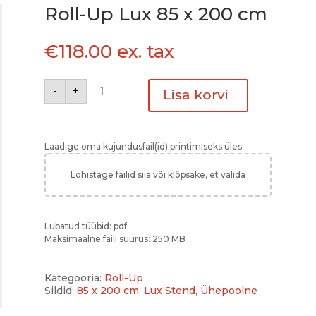
Roll-Up Lux 85 x 200 сm
€
118.00
ex. tax
Roll-
-
+
Up
Lisa korvi
Lux
85
x
200
сm
kogus
Laadige oma kujundusfail(id) printimiseks üles
Lohistage failid siia või klõpsake, et valida
Lubatud tüübid:
pdf
Maksimaalne faili suurus:
250
MB
Kategooria:
Roll-Up
Sildid:
85 x 200 сm
,
Lux Stend
,
Ühepoolne