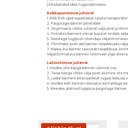
| Ettekanded idee tugevdamiseks.
Kokkupanemise juhend:
1. Kõik Roll-upid saadetakse tasuta transpordiü
2. Paigutage bänner põrandale.
3. Järgmisena võtke vutlarist välja post ja tõm
4. Pöörates bänneril olevat kujutist endale se
5. Sisestage tugiposti ühendaja väljatõmmatav
6. Tõmmake posti abil bänner täispikkuses välja
7. Niipea, kui bänner saavutab täispikkuse, ki
Väljatõmmatava bänneri tõstmisel olge ettevaatl
Lahtivõtmise juhend:
1. Hoidke ühe käega bänneri ülemist osa.
2. Teise käega võtke välja posti alumine ots 
3. Laske bänneril ettevaatlikult tagasi laskuda v
4. Hoidke kätt bänneri ülaosal ja eemaldage po
5. Keerake jalatoed tagasi ja paigutage bänner 