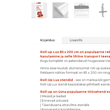
Kirjeldus
Lisainfo
Roll-up Lux 85 x 200 cm on populaarne re
kasutamine ja selle lihtne transport tee
Kogu komplekt on pakendatud mugavasse tran
Hinna sisse kuulub: alumiiniumist roll-up süste
Reklaami nähtav formaat on 85 x 200 cm ning kõ
Roll-Up Lux stendid
- see on märksa kõrgema
Roll-Up Lux stendi kasutatakse põhiliselt esind
Roll-up on üsna populaarne töövahend esi
| Messid ja laadad
| Erinevad üritused
| Täiendusena ettevõtte stendile
| Konverentsi korraldamine