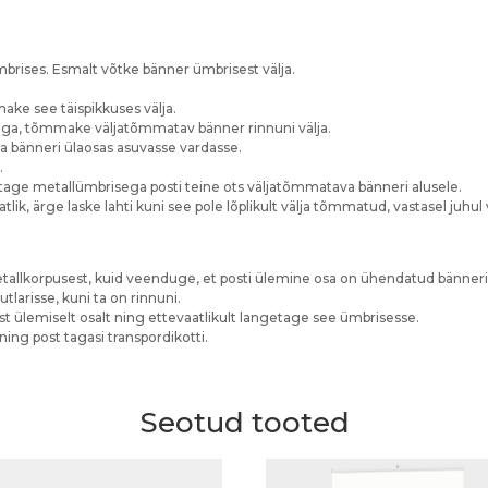
mbrises. Esmalt võtke bänner ümbrisest välja.
make see täispikkuses välja.
ljaga, tõmmake väljatõmmatav bänner rinnuni välja.
a bänneri ülaosas asuvasse vardasse.
.
nnitage metallümbrisega posti teine ots väljatõmmatava bänneri alusele.
ik, ärge laske lahti kuni see pole lõplikult välja tõmmatud, vastasel juhul
metallkorpusest, kuid veenduge, et posti ülemine osa on ühendatud bänner
utlarisse, kuni ta on rinnuni.
st ülemiselt osalt ning ettevaatlikult langetage see ümbrisesse.
ning post tagasi transpordikotti.
Seotud tooted