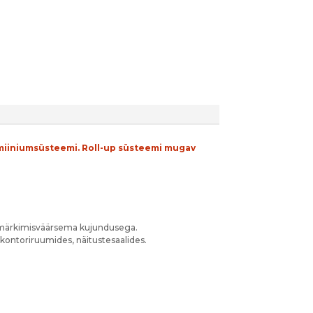
lumiiniumsüsteemi. Roll-up süsteemi mugav
a märkimisväärsema kujundusega.
, kontoriruumides, näitustesaalides.