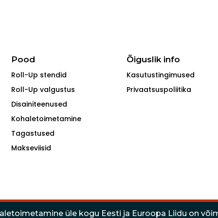
Pood
Õiguslik info
Roll-Up stendid
Kasutustingimused
Roll-Up valgustus
Privaatsuspoliitika
Disainiteenused
Kohaletoimetamine
Tagastused
Makseviisid
letoimetamine üle kogu Eesti ja Euroopa Liidu on või
© PARALLEL IDEAS OÜ. 2009-2026.
Registrikood:11767041, EE102045154