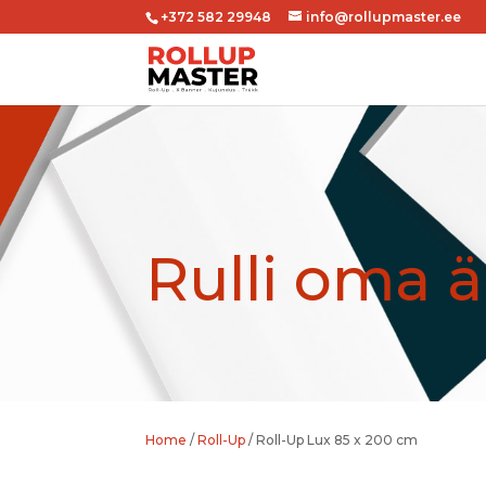
+372 582 29948
info@rollupmaster.ee
Rulli oma är
Home
/
Roll-Up
/ Roll-Up Lux 85 x 200 сm