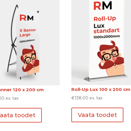
Roll-Up Lux 100 x 200 сm
änner 120 x 200 сm
€
138.00
ex. tax
00
ex. tax
Vaata toodet
aata toodet