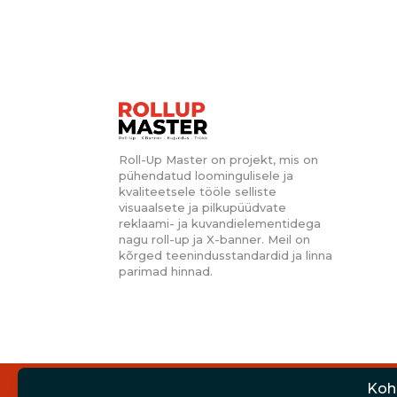
Roll-Up Master on projekt, mis on
pühendatud loomingulisele ja
kvaliteetsele tööle selliste
visuaalsete ja pilkupüüdvate
reklaami- ja kuvandielementidega
nagu roll-up ja X-banner.
Meil on
kõrged teenindusstandardid ja linna
parimad hinnad.
Koha