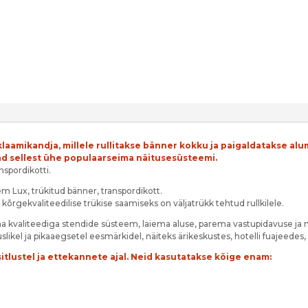
klaamikandja, millele rullitakse bänner kokku ja paigaldatakse a
vad sellest ühe populaarseima näitusesüsteemi.
spordikotti.
em Lux, trükitud bänner, transpordikott.
rgekvaliteedilise trükise saamiseks on väljatrükk tehtud rullkilele.
 kvaliteediga stendide süsteem, laiema aluse, parema vastupidavuse j
uslikel ja pikaaegsetel eesmärkidel, näiteks ärikeskustes, hotelli fuajeedes
tlustel ja ettekannete ajal. Neid kasutatakse kõige enam: