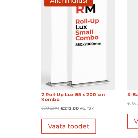
Allahindlus!
2 Roll-Up Lux 85 x 200 сm
X-B
Kombo
€
75.
Algne
Praegune
€
236.00
€
212.00
ex. tax
hind
hind
V
oli:
on:
Vaata toodet
€236.00.
€212.00.